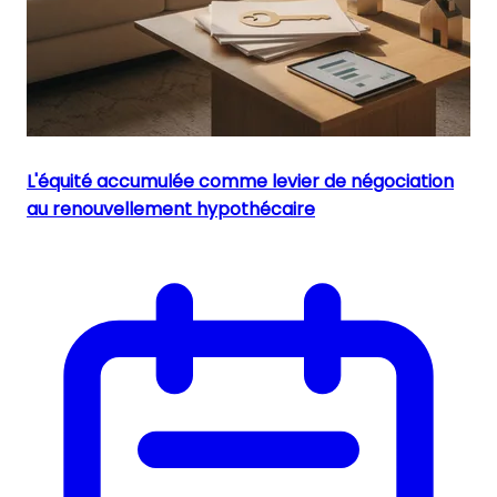
L'équité accumulée comme levier de négociation
au renouvellement hypothécaire